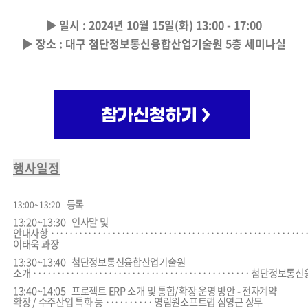
▶
일시 : 2024년 10월 15일(화) 13:00 - 17:00
▶
장소 : 대구 첨단정보통신융합산업기술원 5층 세미나실
행사일정
등록
13:00~13:20
13:20~13:30
인사말 및
안내사항
‥
‥
‥
‥
‥
‥
‥
‥
‥
‥
‥
‥
‥
‥
‥
‥
‥
‥
‥
‥
‥
‥
‥
‥
‥
‥
‥
이태욱 과장
13:30~13:40
첨단정보통신융합산업기술원
소개
‥
‥
‥
‥
‥
‥
‥
‥
‥
‥
‥
‥
‥
‥
‥
‥
‥
‥
‥
‥
‥
‥
‥
첨단정보통신
13:40~14:05
프로젝트 ERP 소개 및 통합/확장 운영 방안
- 전자계약
확장 / 수주산업 특화 등
‥
‥
‥
‥
‥
영림원소프트랩 심영근 상무