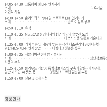
14:05~14:30
그룹웨어 및 ERP 연계사례
소개
‥
‥
‥
‥
‥
‥
‥
‥
‥
‥
‥
‥
‥
‥
‥
‥
‥
‥
‥
‥
‥
‥
‥
‥
다우기술
이민석 차장
14:30~14:50
솔리드웍스 PDM 및 프로젝트 ERP 연계사례
소개
‥
‥
‥
‥
‥
‥
‥
‥
‥
‥
‥
‥
‥
‥
‥
‥
‥
솔코 이정우 상무
14:50~15:10
휴식
15:10~15:35
MultiCAD 환경에서의 협업 방안과 솔루션 도입
사례
‥
‥
‥
‥
‥
‥
‥
‥
‥
‥
‥
‥
‥
‥
‥
‥
다쏘시스템 임준호 기술대표
15:35~16:00
기계 부품 및 자동차 부품 등 생산 제조관리의 공정혁신을
위한
MES↔ERP 연계 방안
‥
‥
‥
디엠테크 정춘용 상무
16:00~16:25
시뮬레이션 전후방 기술지원
사례
‥
‥
‥
‥
‥
‥
‥
‥
‥
‥
‥
‥
‥
‥
‥
‥
‥
‥
‥
‥
‥
‥
‥
‥
첨단정보통
최용덕 수석
16:25~16:50
클라우드 기반 AI 통합정보시스템 구축과 활용
- 기계부품,
일반 제조업, AI 챗봇 등
‥
‥
‥
‥
영림원소프트랩 김승겸 부장
16:50~17:00
설문 및 경품추첨
경품안내